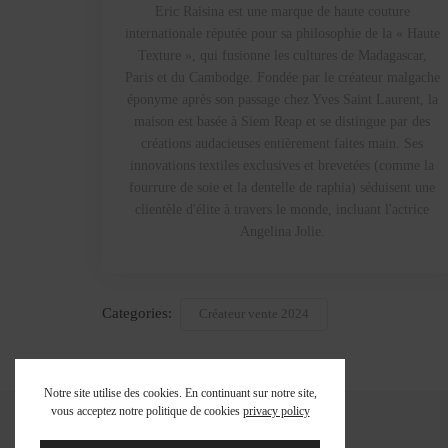
Eric Raisina est une marque de haute couture
internationale réputée pour sa philosophie de la « Haute
Texture », qui fusionne les cultures de Madagascar,
Paris et du Cambodge. Fondée par le créateur malgache
éponyme après son passage chez Yves Saint Laurent, la
maison est basée à Siem Reap et se distingue par des
créations audacieuses entièrement faites main. Ses
innovations textiles exclusives et brevetées (comme la
fourrure de soie et la dentelle de raphia) séduisent une
clientèle d'élite à travers le monde, incluant l'actrice
Angelina Jolie.
Categories:
Créateur vente 2024
Notre site utilise des cookies. En continuant sur notre site,
vous acceptez notre politique de cookies
privacy policy