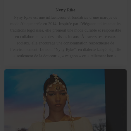
Nyny Rike
Nyny Ryke est une influenceuse et fondatrice d’une marque de
mode éthique créée en 2014. Inspirée par l’élégance italienne et les
traditions togolaises, elle promeut une mode durable et responsable
en collaborant avec des artisans locaux. À travers ses réseaux
sociaux, elle encourage une consommation respectueuse de
l’environnement. Le nom “Nyny Ryke”, en dialecte kabyé, signifie
« seulement de la douceur », « mignon » ou « tellement bon ».