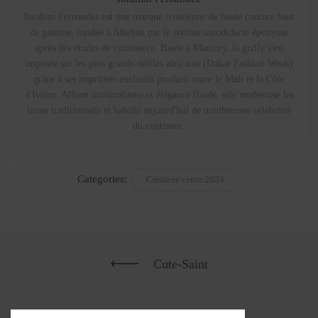
Ibrahim Fernandez est une marque ivoirienne de haute couture haut
de gamme, fondée à Abidjan par le styliste autodidacte éponyme
après des études de commerce. Basée à Marcory, la griffe s'est
imposée sur les plus grands défilés africains (Dakar Fashion Week)
grâce à ses imprimés exclusifs produits entre le Mali et la Côte
d'Ivoire. Alliant minimalisme et élégance fluide, elle modernise les
tissus traditionnels et habille aujourd'hui de nombreuses célébrités
du continent.
Categories:
Créateur vente 2024
Cute-Saint