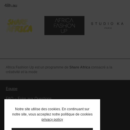
48h.au
Africa Fashion Up est un programme de
Share Africa
consacré a la
créativité et la mode
Equipe
FAQ – Foire aux Questions
Mentions légales – CGV
Notre site utilise des cookies. En continuant sur
notre site, vous acceptez notre politique de cookies
Contact
privacy policy
PRESSE