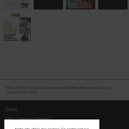
Africa Fashion Up est un programme de
Share Africa
consacré a la
créativité et la mode
Equipe
FAQ – Foire aux Questions
Mentions légales – CGV