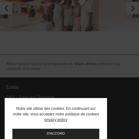
Africa Fashion Up est un programme de
Share Africa
consacré a la
créativité et la mode
Equipe
FAQ – Foire aux Questions
Mentions légales – CGV
Notre site utilise des cookies. En continuant sur
notre site, vous acceptez notre politique de cookies
Contact
privacy policy
PRESSE
D'ACCORD