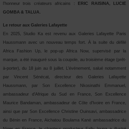
l’honneur trois créateurs africains :
ERIC RAISINA, LUCIE
GOMBA & TALUA.
Le retour aux Galeries Lafayette
En 2025, Studio Ka est revenu aux Galeries Lafayette Paris
Haussmann avec un nouveau temps fort. À la suite du défilé
Africa Fashion Up, le pop-up Africa Now, supervisé par la
marque, a été inauguré sous la coupole, au troisième étage (prêt-
à-porter), du 18 juin au 8 juillet. L’événement, salué notamment
par Vincent Sénécat, directeur des Galeries Lafayette
Haussmann, par Son Excellence Nkosinathi Emmanuel,
ambassadeur d’Afrique du Sud en France, Son Excellence
Maurice Bandaman, ambassadeur de Côte d’Ivoire en France,
ainsi que par Son Excellence Christine Ouinsavi, ambassadrice
du Bénin en France, Aichatou Boulama Kané ambassadrice du
Niger en France, le chanteur producteur Fally Ipupa a illustré