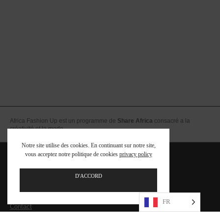
Africa Fashion Up est un programme de
Share Africa
consacré a la
créativité et la mode
Notre site utilise des cookies. En continuant sur notre site,
vous acceptez notre politique de cookies
privacy policy
Equipe
FAQ – Foire aux Questions
D'ACCORD
Mentions légales – CGV
FR
Contact