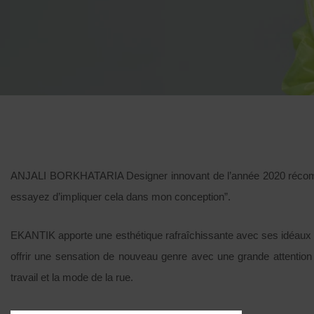
ANJALI BORKHATARIA Designer innovant de l’année 2020 récompens
essayez d’impliquer cela dans mon conception”.
EKANTIK apporte une esthétique rafraîchissante avec ses idéaux ph
offrir une sensation de nouveau genre avec une grande attention 
travail et la mode de la rue.