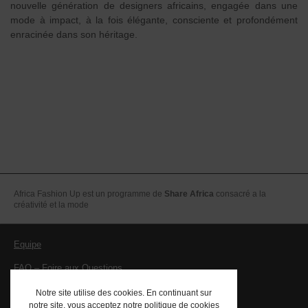
nouvelle génération de designers africains, engagée dans une
mode à impact, à la fois élégante, consciente et profondément
enracinée dans son héritage.
Africa Fashion Up est un programme de
Share Africa
consacré a la
créativité et la mode
Equipe
FAQ – Foire aux Questions
Mentions légales – CGV
Notre site utilise des cookies. En continuant sur
notre site, vous acceptez notre politique de cookies