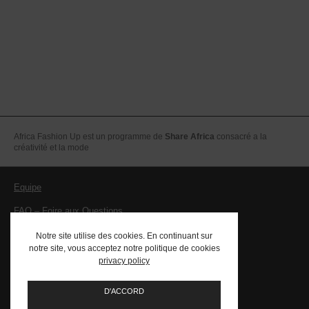
Africa Fashion Up est un programme de
Share Africa
consacré a la
créativité et la mode
Equipe
FAQ – Foire aux Questions
Mentions légales – CGV
Notre site utilise des cookies. En continuant sur
notre site, vous acceptez notre politique de cookies
Contact
privacy policy
PRESSE
D'ACCORD