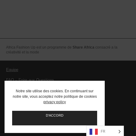
Africa Fashion Up est un programme de
Share Africa
consacré a la
créativité et la mode
Equipe
FAQ – Foire aux Questions
Mentions légales – CGV
Notre site utilise des cookies. En continuant sur
notre site, vous acceptez notre politique de cookies
Contact
privacy policy
PRESSE
D'ACCORD
FR
Social
Social
Social
Social
Social
Social