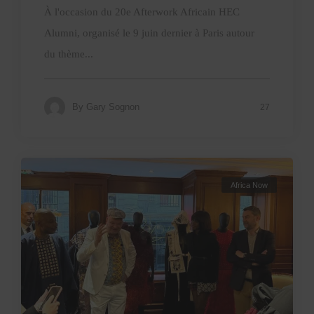
À l'occasion du 20e Afterwork Africain HEC
Alumni, organisé le 9 juin dernier à Paris autour
du thème...
By
Gary Sognon
27
Africa Now