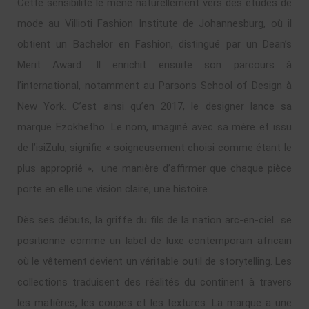
Cette sensibilité le mène naturellement vers des études de
mode au Villioti Fashion Institute de Johannesburg, où il
obtient un Bachelor en Fashion, distingué par un Dean’s
Merit Award. Il enrichit ensuite son parcours à
l’international, notamment au Parsons School of Design à
New York. C’est ainsi qu’en 2017, le designer lance sa
marque Ezokhetho. Le nom, imaginé avec sa mère et issu
de l’isiZulu, signifie « soigneusement choisi comme étant le
plus approprié », une manière d’affirmer que chaque pièce
porte en elle une vision claire, une histoire.
Dès ses débuts, la griffe du fils de la nation arc-en-ciel se
positionne comme un label de luxe contemporain africain
où le vêtement devient un véritable outil de storytelling. Les
collections traduisent des réalités du continent à travers
les matières, les coupes et les textures. La marque a une