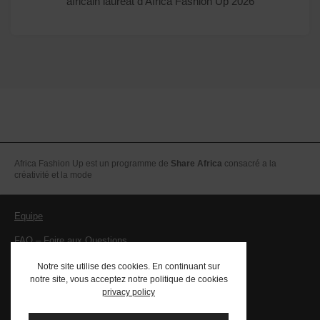
africain lauréat d’Africa Fashion Up 2026
Africa Fashion Up est un programme de
Share Africa
consacré a la
créativité et la mode
Equipe
FAQ – Foire aux Questions
Mentions légales – CGV
Notre site utilise des cookies. En continuant sur
notre site, vous acceptez notre politique de cookies
Contact
privacy policy
PRESSE