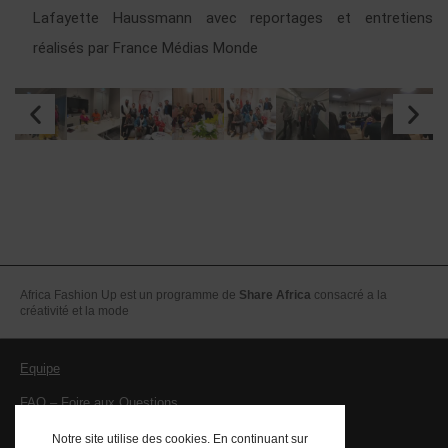
Lafayette Haussmann avec reportages et entretiens
réalisés par
France Médias Monde
Africa Fashion Up est un programme de
Share Africa
consacré a la
créativité et la mode
Equipe
FAQ – Foire aux Questions
Mentions légales – CGV
Notre site utilise des cookies. En continuant sur