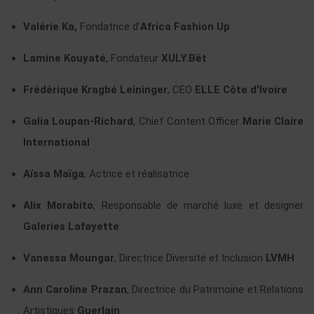
Valérie Ka,
Fondatrice d’
Africa Fashion Up
Lamine Kouyaté
, Fondateur
XULY.Bët
Frédérique Kragbé Leininger
, CEO
ELLE Côte d’Ivoire
Galia Loupan-Richard
, Chief Content Officer
Marie Claire
International
Aïssa Maïga
, Actrice et réalisatrice
Alix Morabito
, Responsable de marché luxe et designer
Galeries Lafayette
Vanessa Moungar
, Directrice Diversité et Inclusion
LVMH
Ann Caroline Prazan
, Directrice du Patrimoine et Relations
Artistiques
Guerlain