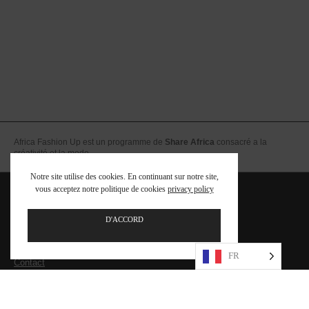
Africa Fashion Up est un programme de
Share Africa
consacré a la
créativité et la mode
Notre site utilise des cookies. En continuant sur notre site,
vous acceptez notre politique de cookies
privacy policy
Equipe
FAQ – Foire aux Questions
D'ACCORD
Mentions légales – CGV
FR
Contact
PRESSE