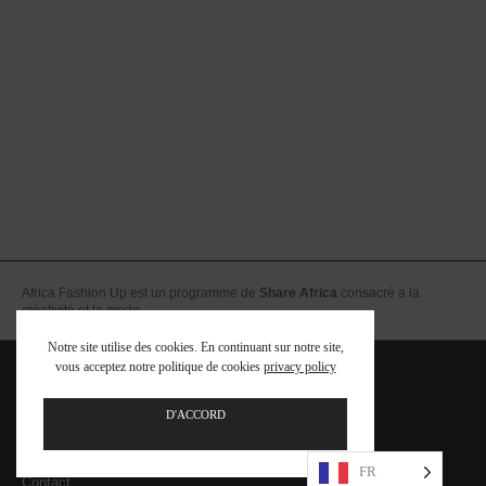
Africa Fashion Up est un programme de
Share Africa
consacré a la
créativité et la mode
Notre site utilise des cookies. En continuant sur notre site,
vous acceptez notre politique de cookies
privacy policy
Equipe
FAQ – Foire aux Questions
D'ACCORD
Mentions légales – CGV
FR
Contact