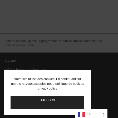
Africa Fashion Up est un programme de
Share Africa
consacré a la
créativité et la mode
Equipe
FAQ – Foire aux Questions
Mentions légales – CGV
Notre site utilise des cookies. En continuant sur
notre site, vous acceptez notre politique de cookies
Contact
privacy policy
PRESSE
D'ACCORD
FR
Social
Social
Social
Social
Social
Social