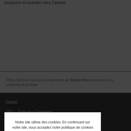
inclusive et tournée vers l’avenir.
Africa Fashion Up est un programme de
Share Africa
consacré a la
créativité et la mode
Equipe
FAQ – Foire aux Questions
Mentions légales – CGV
Notre site utilise des cookies. En continuant sur
notre site, vous acceptez notre politique de cookies