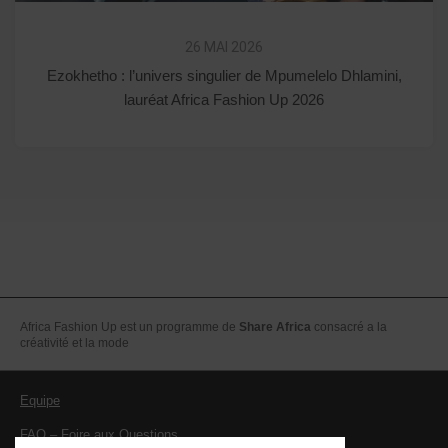
26 MAI 2026
Ezokhetho : l’univers singulier de Mpumelelo Dhlamini,
lauréat Africa Fashion Up 2026
Africa Fashion Up est un programme de
Share Africa
consacré a la
créativité et la mode
Equipe
FAQ – Foire aux Questions