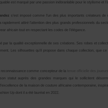
quable est marqué par une passion inébranlable pour le stylisme et l’a
nandez
s’est imposé comme l’un des plus importants créateurs de m
, a rapidement attiré l’attention des plus grands professionnels du se
wear africain tout en respectant les codes de l’élégance.
gué par la qualité exceptionnelle de ses créations. Ses robes et coll
ment. Les silhouettes qu’il propose dans chaque collection, que ce 
 sa reconnaissance comme concepteur de la
tenue officielle des joueur
son statut auprès des grandes marques qui le sollicitent désor
’excellence de la maison de couture africaine contemporaine, inspir
hion Up dont il a été lauréat en 2022.